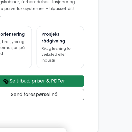
ngskabiner, forberedelsesstasjoner og
 pulverlakksystemer – tilpasset ditt
.
 orientering
Prosjekt
rådgivning
, brosjyrer og
nformasjon på
Riktig løsning for
ed
verksted eller
industri
Se tilbud, priser & PDFer
Send forespørsel nå