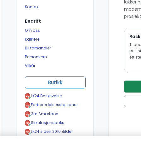
lakkeri
Kontakt
moderne
prosjekt
Bedrift
Om oss
Rask
Karriere
Tilbud
Bli forhandler
prisi
Personvern
ett st
Vilkår
Butikk
LK24 Beskrivelse
Forberedelsesstasjoner
3m Smartbox
Sirkulasjonsboks
LK24 siden 2010 Bilder