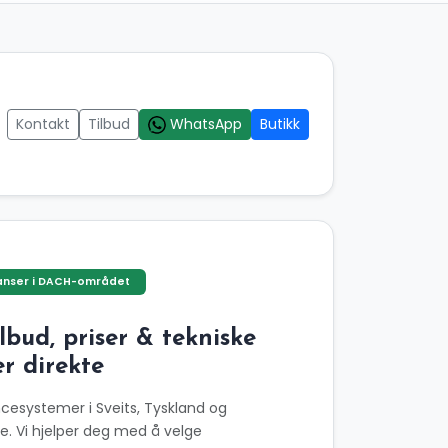
Kontakt
Tilbud
WhatsApp
Butikk
anser i DACH-området
ilbud, priser & tekniske
r direkte
cesystemer i Sveits, Tyskland og
ke. Vi hjelper deg med å velge