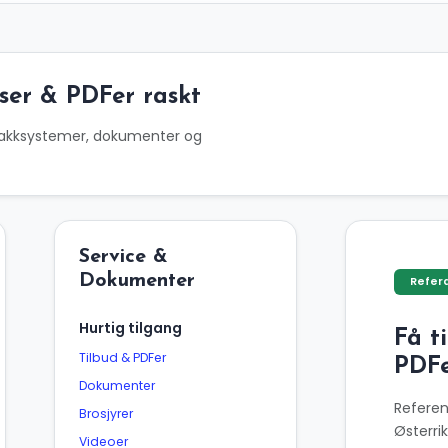
iser & PDFer raskt
erlakksystemer, dokumenter og
Service &
Dokumenter
Refer
Hurtig tilgang
Få t
Tilbud & PDFer
PDFe
Dokumenter
Referen
Brosjyrer
Østerri
Videoer